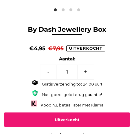
By Dash Jewellery Box
€4,95
€7,95
UITVERKOCHT
Aantal:
-
+
Gratis verzending tot 24:00 uur!
Niet goed, geld terug garantie!
Koop nu, betaal later met Klarna