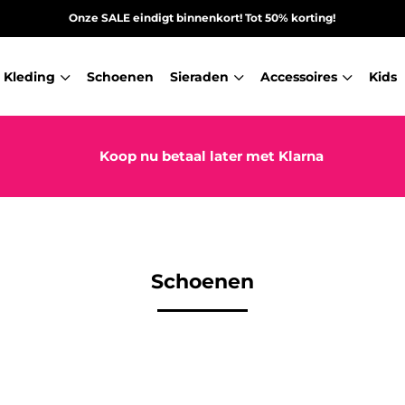
Onze SALE eindigt binnenkort! Tot 50% korting!
Kleding
Schoenen
Sieraden
Accessoires
Kids
Koop nu betaal later met Klarna
Schoenen