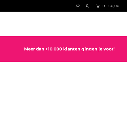
0
€0,00
Meer dan +10.000 klanten gingen je voor!