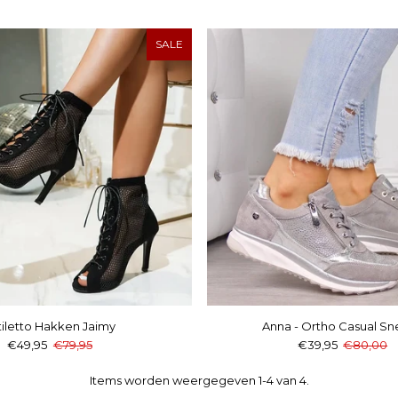
SALE
tiletto Hakken Jaimy
Anna - Ortho Casual Sn
€49,95
€79,95
€39,95
€80,00
Items worden weergegeven 1-4 van 4.