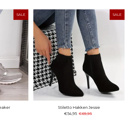
SALE
SALE
eaker
Stiletto Hakken Jessie
€54,95
€69,95