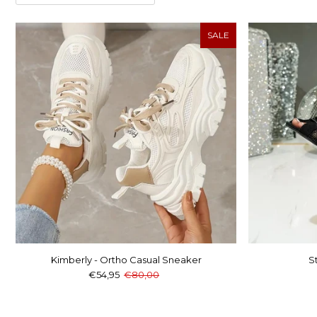
SALE
Kimberly - Ortho Casual Sneaker
S
€54,95
€80,00