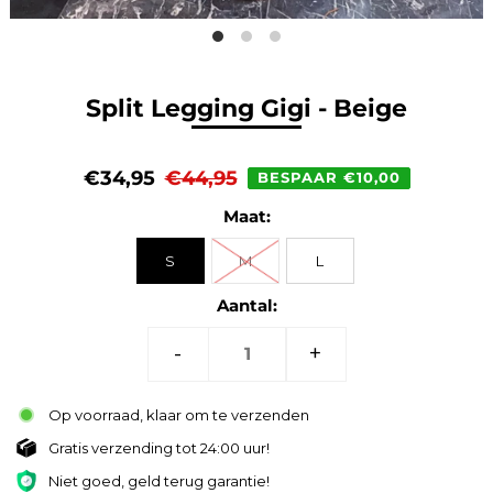
Split Legging Gigi - Beige
€34,95
€44,95
BESPAAR €10,00
Maat:
S
M
L
Aantal:
-
+
Op voorraad, klaar om te verzenden
Gratis verzending tot 24:00 uur!
Niet goed, geld terug garantie!