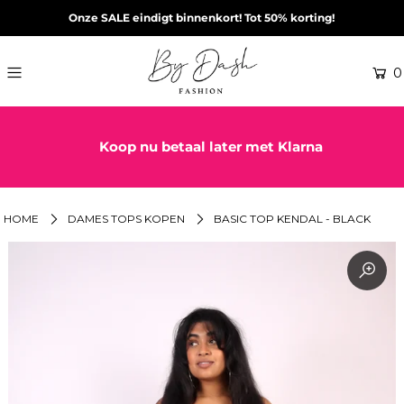
Onze SALE eindigt binnenkort! Tot 50% korting!
0
Koop nu betaal later met Klarna
HOME
DAMES TOPS KOPEN
BASIC TOP KENDAL - BLACK