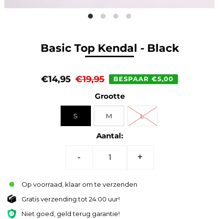
Basic Top Kendal - Black
€14,95
€19,95
BESPAAR €5,00
Grootte
S
M
L
Aantal:
-
+
Op voorraad, klaar om te verzenden
Gratis verzending tot 24:00 uur!
Niet goed, geld terug garantie!