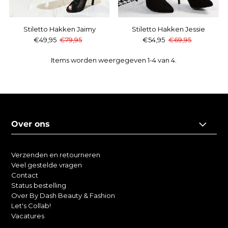
Stiletto Hakken Jaimy
Stiletto Hakken Jessie
€49,95
€79,95
€54,95
€69,95
Items worden weergegeven 1-4 van 4.
Over ons
Verzenden en retourneren
Veel gestelde vragen
Contact
Status bestelling
Over By Dash Beauty & Fashion
Let's Collab!
Vacatures