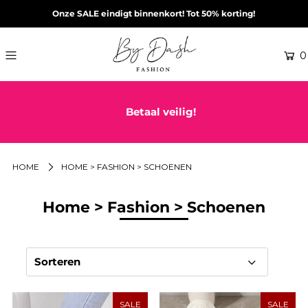
Onze SALE eindigt binnenkort! Tot 50% korting!
0
Betaal veilig!
HOME
HOME > FASHION > SCHOENEN
Home > Fashion > Schoenen
Sorteren
SALE
SALE