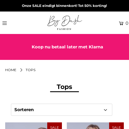
Onze SALE eindigt binnenkort! Tot 50% korting!
0
Koop nu betaal later met Klarna
HOME
TOPS
Tops
Sorteren
SALE
SALE