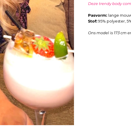
Deze trendy body comb
Pasvorm:
lange mouwen
Stof:
95
% polyester, 5
Ons model is 173 cm e