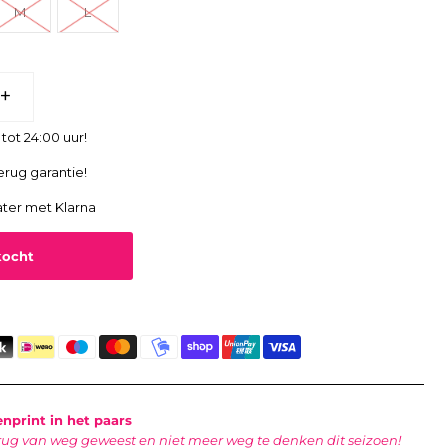
M
L
+
tot 24:00 uur!
erug garantie!
ater met Klarna
print in het paars
rug van weg geweest en niet meer weg te denken dit seizoen!