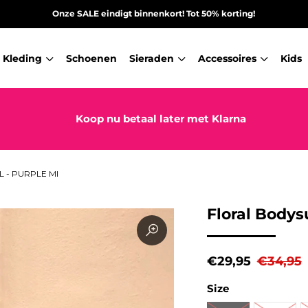
Onze SALE eindigt binnenkort! Tot 50% korting!
Kleding
Schoenen
Sieraden
Accessoires
Kids
Koop nu betaal later met Klarna
 - PURPLE MI
Floral Bodys
€29,95
€34,95
Size