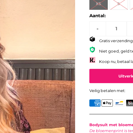
XS
S
Aantal:
-
Gratis verzending 
Niet goed, geld t
Koop nu, betaal l
Veilig betalen met:
Bodysuit met bloemen
De bloemenprint is te