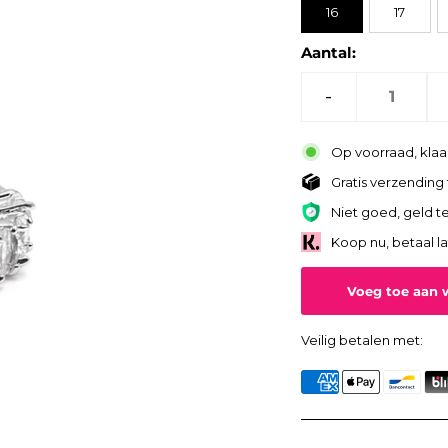
16
17
Aantal:
-
Op voorraad, kla
Gratis verzending 
Niet goed, geld te
Koop nu, betaal l
Veilig betalen met: