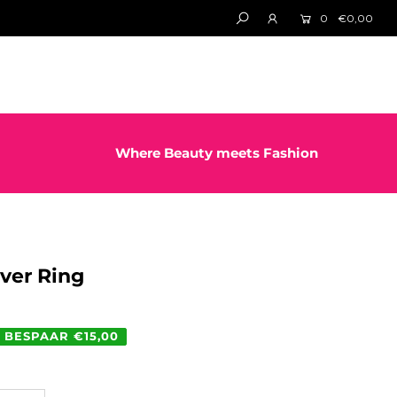
0
€0,00
Where Beauty meets Fashion
lver Ring
BESPAAR €15,00