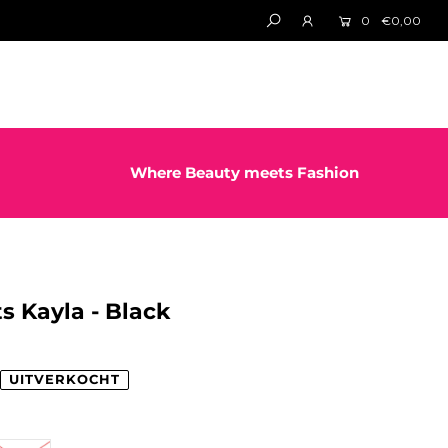
0
€0,00
Where Beauty meets Fashion
s Kayla - Black
UITVERKOCHT