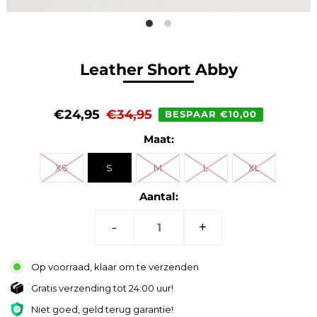
Leather Short Abby
€24,95
€34,95
BESPAAR €10,00
Maat:
XS
S
M
L
XL
Aantal:
-
+
Op voorraad, klaar om te verzenden
Gratis verzending tot 24:00 uur!
Niet goed, geld terug garantie!