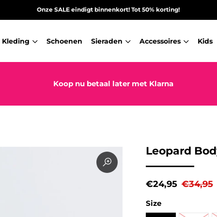
Onze SALE eindigt binnenkort! Tot 50% korting!
Kleding
Schoenen
Sieraden
Accessoires
Kids
Koop nu betaal later met Klarna
Leopard Bod
€24,95
€34,95
Size