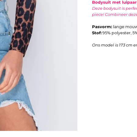
Bodysuit met luipaar
Deze bodysuit is perfec
piece! Combineer deze
Pasvorm:
lange mouwe
Stof:
95
% polyester, 5
Ons model is 173 cm e