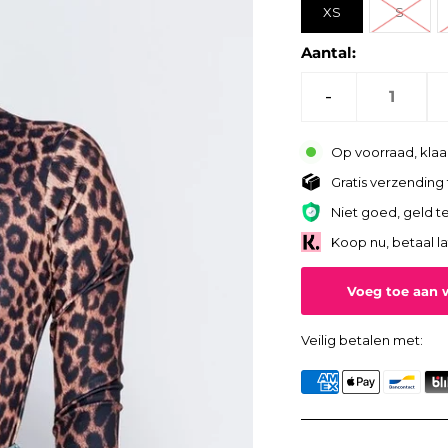
XS
S
Aantal:
-
Op voorraad, kla
Gratis verzending 
Niet goed, geld te
Koop nu, betaal l
Veilig betalen met: