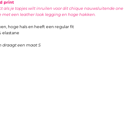
d print
t als je topjes wilt inruilen voor dit chique nauwsluitende one
 met een leather look legging en hoge hakken.
n, hoge hals en heeft een regular fit
% elastane
n draagt een maat S