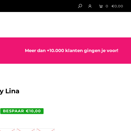
0
€0,00
Meer dan +10.000 klanten gingen je voor!
y Lina
BESPAAR €10,00