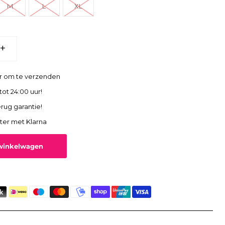
M
L
XL
+
ar om te verzenden
tot 24:00 uur!
rug garantie!
ater met Klarna