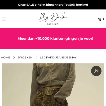
Onze SALE eindigt binnenkort! Tot 50% korting!
0
Meer dan +10.000 klanten gingen je voor!
HOME
BROEKEN
LEOPARD JEANS JESMAY