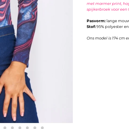
met marmer print, ho
spijkerbroek voor een 
Pasvorm:
lange mouwe
Stof:
95
% polyester en
Ons model is 174 cm 