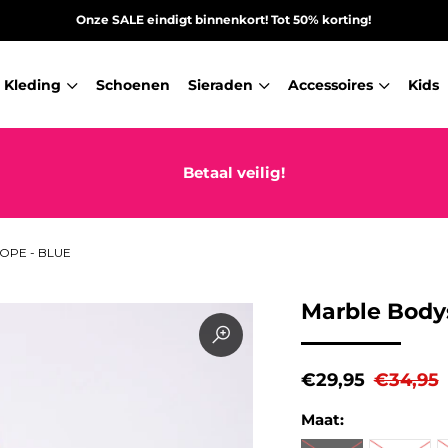
Onze SALE eindigt binnenkort! Tot 50% korting!
Kleding
Schoenen
Sieraden
Accessoires
Kids
Betaal veilig!
OPE - BLUE
Marble Bodys
€29,95
€34,95
Maat: