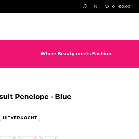
0
€0,00
Where Beauty meets Fashion
uit Penelope - Blue
UITVERKOCHT