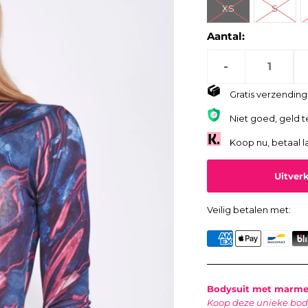
XS
S
Aantal:
-
Gratis verzending 
Niet goed, geld t
Koop nu, betaal l
Veilig betalen met:
Bodysuit met marmer
Koop deze unieke body