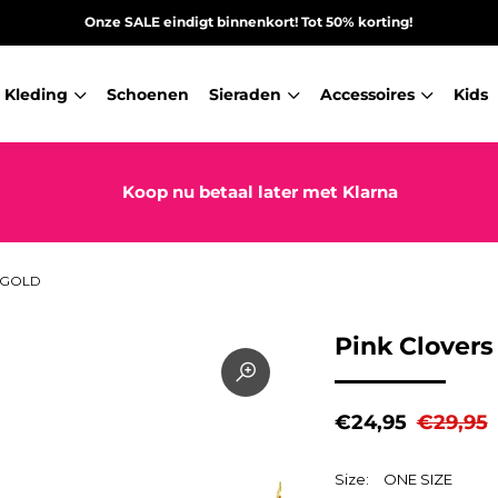
Onze SALE eindigt binnenkort! Tot 50% korting!
Kleding
Schoenen
Sieraden
Accessoires
Kids
Koop nu betaal later met Klarna
 GOLD
Pink Clovers
€24,95
€29,95
Size:
ONE SIZE