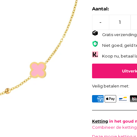
Aantal:
-
Gratis verzending 
Niet goed, geld t
Koop nu, betaal l
Veilig betalen met:
Ketting
in het goud m
Combineer de ketting
Deze mooie ketting is