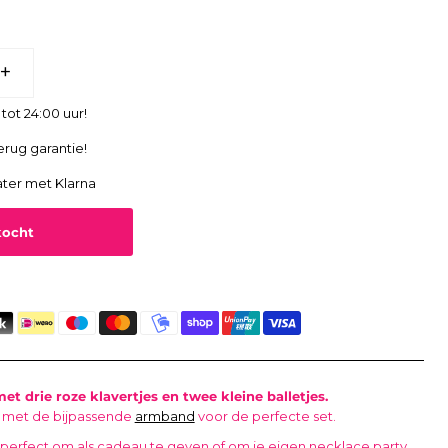
+
tot 24:00 uur!
erug garantie!
ater met Klarna
et drie roze klavertjes
en twee kleine balletjes.
 met de bijpassende
armband
voor de perfecte set.
 perfect om als cadeau te geven of om je eigen necklace party