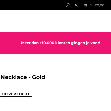
0
€0,00
Meer dan +10.000 klanten gingen je voor!
 Necklace - Gold
UITVERKOCHT