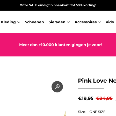
Onze SALE eindigt binnenkort! Tot 50% korting!
Kleding
Schoenen
Sieraden
Accessoires
Kids
Meer dan +10.000 klanten gingen je voor!
Pink Love Ne
€19,95
€24,95
Size:
ONE SIZE