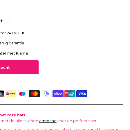
+
tot 24:00 uur!
erug garantie!
ater met Klarna
et roze hart
 met de bijpassende
armband
voor de perfecte set.
 perfect om als cadeau te geven of om je eigen necklace party