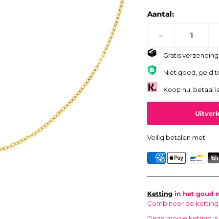
Aantal:
-
Gratis verzending 
Niet goed, geld t
Koop nu, betaal l
Veilig betalen met:
Ketting
in het goud m
Combineer de ketting
Deze mooie ketting is