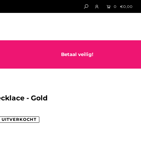
0
€0,00
Betaal veilig!
cklace - Gold
UITVERKOCHT