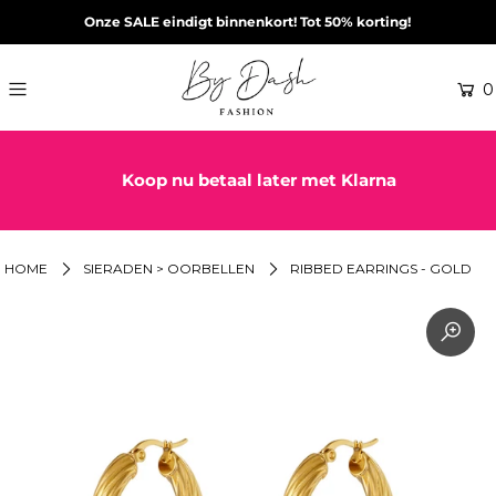
Onze SALE eindigt binnenkort! Tot 50% korting!
0
Koop nu betaal later met Klarna
HOME
SIERADEN > OORBELLEN
RIBBED EARRINGS - GOLD