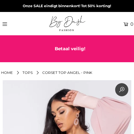
Onze SALE eindigt binnenkort! Tot 50% korting!
0
Betaal veilig!
HOME
TOPS
CORSET TOP ANGEL - PINK